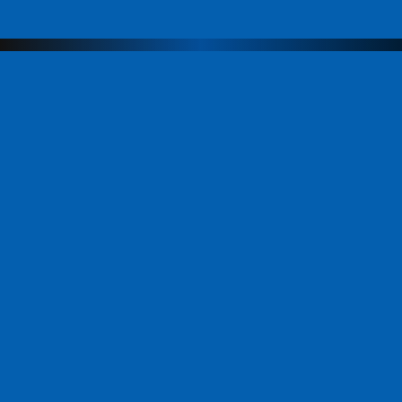
Меню
Компания
Направления
Продукты
Команда
ЭвоАкадемия
Новости
Партнеры
Контакты
Продукты
АИС МФЦ
Платформенное решение «СИЭР»
АИС «СПЭР»
Информационная система «ЭО»
Платежный сервис GosPay
Региональный портал государственных
и муниципальных услуг
Курсы дистанционного обучения (СДО)