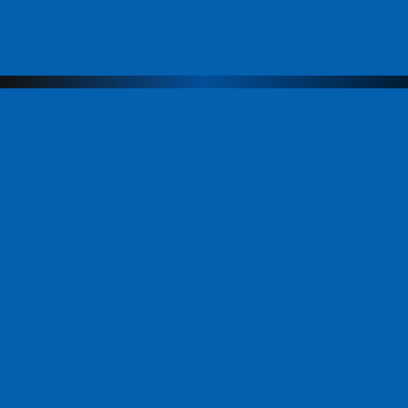
Меню
Компания
Направления
Продукты
Команда
ЭвоАкадемия
Новости
Партнеры
Контакты
Продукты
АИС МФЦ
Платформенное решение «СИЭР»
АИС «СПЭР»
Информационная система «ЭО»
Платежный сервис GosPay
Региональный портал государственных