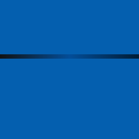
Меню
Компания
Направления
Продукты
Команда
ЭвоАкадемия
Новости
Партнеры
Контакты
Продукты
АИС МФЦ