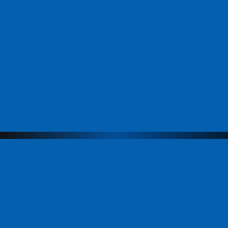
Меню
Компания
Направления
Продукты
Команда
ЭвоАкадемия
Новости