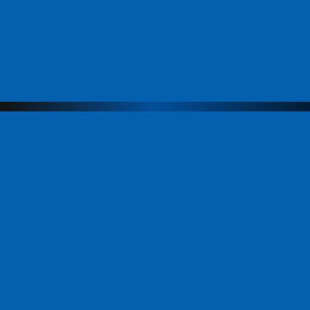
Меню
Компания
Направления
Продукты
Команда
ЭвоАкадемия
Новости
Партнеры
Контакты
Продукты
АИС МФЦ
Платформенное решение «СИЭР»