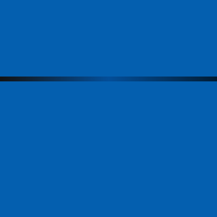
Меню
Компания
Направления
Продукты
Команда
ЭвоАкадемия
Новости
Партнеры
Контакты
Продукты
АИС МФЦ
Платформенное решение «СИЭР»